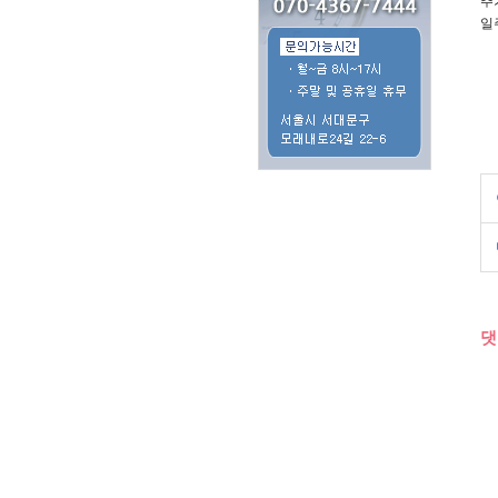
추
일
댓