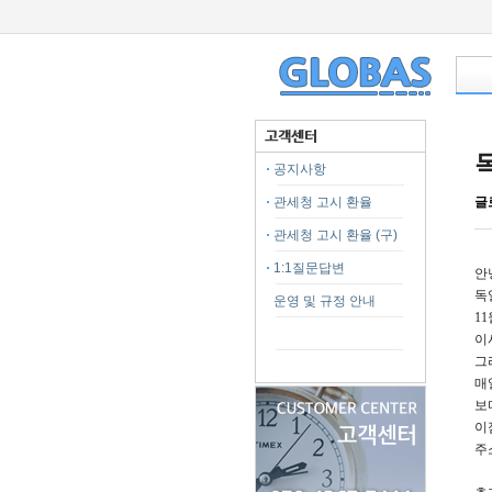
공지사항
관세청 고시 환율
글
관세청 고시 환율 (구)
1:1질문답변
안
독
운영 및 규정 안내
1
이
그
매
보
이
주