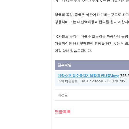
미국의 경우 우체국이라 우체국 배송 거절 지역은 
영국과 독일, 중국은 세관에 대기하는것으로 하고 
경동택배 또는 대신택배등과 협의를 한다고 합니다
국가별로 금액이 다를수 있는것은 특송사에 물량
가급적이면 해외구매전에 진행을 하지 않는 방법으
이점 양해 말씀드립니다.
첨부파일
계약소포 접수중지지역확대 안내문.hwp
(363.
|
DATE : 2022-01-12 10:01:05
65회 다운로드
이전글
댓글목록