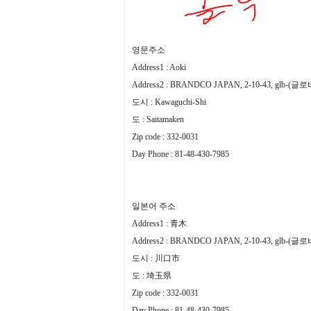
영문주소
Address1 : Aoki
Address2 : BRANDCO JAPAN, 2-10-43, glb
도시 : Kawaguchi-Shi
도 : Saitamaken
Zip code : 332-0031
Day Phone : 81-48-430-7985
일본어 주소
Address1 : 青木
Address2 : BRANDCO JAPAN, 2-10-43, glb
도시 : 川口市
도 : 埼玉県
Zip code : 332-0031
Day Phone : 81-48-430-7985