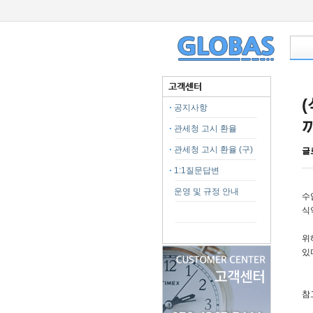
공지사항
관세청 고시 환율
관세청 고시 환율 (구)
글
1:1질문답변
운영 및 규정 안내
수
식
위
있
참